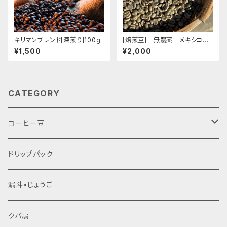
キリマンブレンド[深煎り]100g
[焙煎豆] 無農薬 メキシコ
マヤビニック 100g
¥1,500
¥2,000
CATEGORY
コーヒー豆
生豆
ドリップパック
焙煎豆
漏斗•じょうご
クバ扇