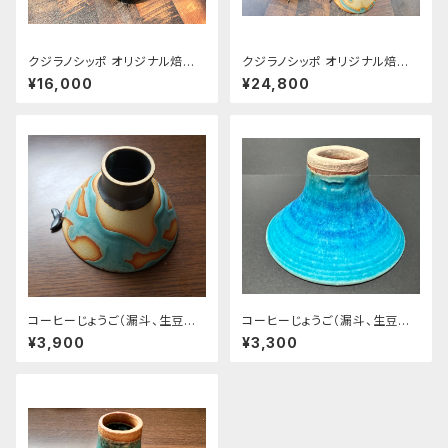
クジラノシッポ オリジナル焙煎
クジラノシッポ オリジナル焙煎
器+クジラノシッポ漏斗セット
器+くじらの漏斗+アンティーク
¥16,000
¥24,800
風木製ボックスセット
コーヒーじょうご（漏斗、生豆流
コーヒーじょうご（漏斗、生豆流
し）くじらのしっぽ付き
し）ブルー
¥3,900
¥3,300