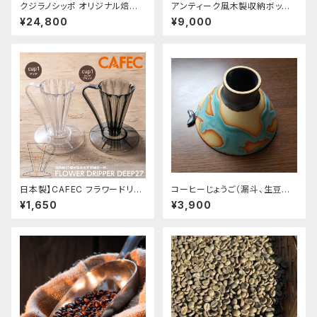
クジラノシッポ オリジナル焙煎
アンティーク風木製収納ボック
器+くじらの漏斗+アンティーク
ス 小 取っ手、仕切りつき 木
¥24,800
¥9,000
風木製ボックスセット
製収納ボックス
日本製】CAFEC フラワードリッ
コーヒーじょうご（漏斗、生豆流
パー DEEP27 CUP1サイズ 1杯
し）くじらのしっぽ付き
¥1,650
¥3,900
用 クリア