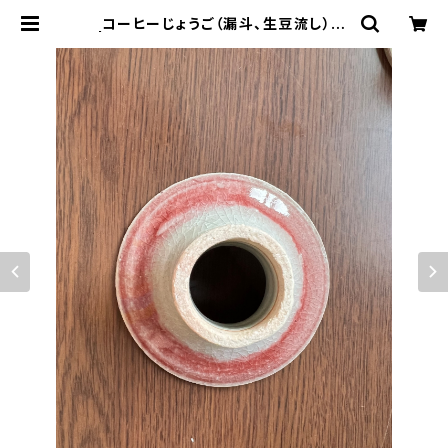
コーヒーじょうご（漏斗、生豆流し）赤
| 手焙煎珈琲豆の通販サイト｜coffe
eroasteryクジラノシッポ