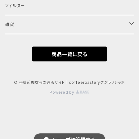
フィルター
雑貨
鹿の角
商品一覧に戻る
© 手焙煎珈琲豆の通販サイト｜coffeeroasteryクジラノシッポ
Powered by