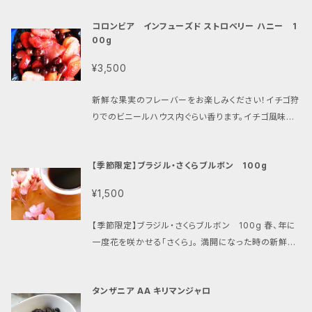
が個性を持っています。こちらで5種選び各100gずつを
が強く、すっきりとした味わいが特徴です。ブレンドする
セットにします。毎回ちがうコーヒーをお送りしますの
コロンビア インフューズド ストロベリー ハニー 1
ことで、キリマンジャロ産のコーヒー豆の特徴を活かし
で、いろいろ試したい方にオススメ！ このセットを通じ
00g
つつ、よりバランスの良い味わいに仕上げることができ
て、あなたのコーヒータイムがより特別で贅沢なものに
ます。 キリマンブレンドの特徴 キリマンブレンドの特徴
¥3,500
なりますように。自宅で本格的なコーヒーカフェを楽し
は、以下のとおりです。 酸味が強く、すっきりとした味わ
んでください。
い コクがあり、苦味も適度に感じる 華やかな香りが特
新鮮な果実のフレーバーをお楽しみください！イチゴ狩
徴 キリマンブレンドは、あなたのコーヒータイムを特別
りでのビニールハウス内ぐらい香ります。イチゴ風味の
な瞬間に変えます。 毎朝の目覚めや忙しい午後のひと
インフューズドコーヒー ジューシーでスイート。いち
とき、ゆったりとした休日の午後。 いつでもどんな場面
ごミルクにもおすすめです。 おススメ：浅煎り フレーバ
でも、キリマンブレンドと共に至福の時間を過ごしてく
【季節限定】ブラジル・さくらブルボン 100g
ーが弱まるので深煎りにはもったいない印象です。 酸
ださい。
味は穏やかで甘さがしっかりとあり、いちごキャンディ
¥1,500
のような味わいです。後味にはほんのり香ばしさも感じ
られます。 ミルクと合わせるのもおすすめですが、ミル
【季節限定】ブラジル・さくらブルボン 100g 春、年に
クの濃厚な口当たりに合わせるために、浅煎りよりも中
一度花を咲かせる「さくら」。 満開になった時の新鮮な
煎りくらいまで焙煎を進めてあげるとバランスが良くな
香りは心を和ませてくれます。そんな雰囲気を持ったコ
ります。 精製 インフューズドハニー 標高 1,400〜1,45
ーヒーを、遠く離れたブラジルからお届けいたします。
0m 品種 カスティージョ 乾燥 乾燥棚での天日乾燥 栽
タンザニア AA キリマンジャロ
「ブラジル・さくらブルボン」は、特別な季節感を届ける1
培・農薬の使用 栽培期間中、農薬、化学肥料不使用 生
00gのコーヒー豆です！自宅で手軽に豊かな風味を楽