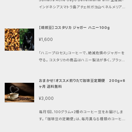
日・時間のご指定はお承ることができません。
培されているマヤビニックコーヒーは、生豆鑑定士のお
インドネシアスマトラ島アチェ州ガヨ山べネルメリア農
墨付きをいただくとともに、コーヒー焙煎士（ロースタ
園 精選：ナチュラル おすすめの焙煎：浅煎り 現地での
ー）の間で、高い評価をいただいております。
直接取引。 農薬化学肥料不使用。 浅煎りにする事で、
【焙煎豆】コスタリカ ジャガー ハニー100g
ファーストインパクトは重厚なフローラルに驚きを感じ
ます。エキゾチックで魅惑のアロマをご堪能ください。
¥1,600
「ハニープロセス」コーヒーで、絶滅危惧のジャガーを
守る。 コスタリカの商品はハニー製法が多く、ブラック、
レッド、イエロー等色々とあります。 ただ、その香味だ
けでコスタリカの品質を判断してもらうのではなく、そ
おまかせ！オススメ煎りたて珈琲豆定期便 200g×6
のコーヒーが産地とつながっていることを感じてもらう
ヶ月 送料無料
商品を取り扱いたいということからこのジャガーハニー
を採用しました。環境・コミュニティ・品質それぞれを大
¥3,000
切にした商品です。お試しください。
毎月1回、100グラム×2種のコーヒー豆をお届けしま
す。 「珈琲豆の定期便」は、毎月異なる種類のコーヒー
豆をお届けするサービスです！ 自宅で手軽に色々な風