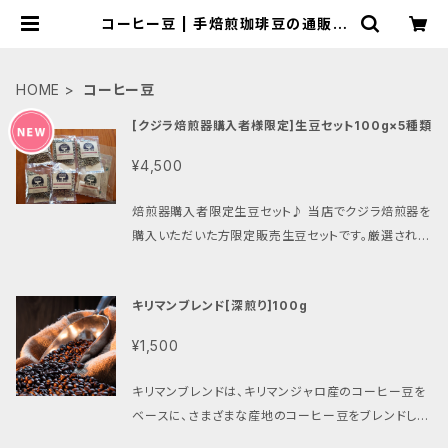
コーヒー豆 | 手焙煎珈琲豆の通販サ
イト｜coffeeroasteryクジラノシ
ッポ
HOME
コーヒー豆
[クジラ焙煎器購入者様限定]生豆セット100g×5種類
¥4,500
焙煎器購入者限定生豆セット♪ 当店でクジラ焙煎器を
購入いただいた方限定販売生豆セットです。厳選された
上質な生豆を取り揃えており、自宅で本格的なコーヒ
ーを楽しむことができます。焙煎することで香り高いコ
キリマンブレンド[深煎り]100g
ーヒーが作れるのはもちろん、手軽に自分好みの焙煎
度合いに調整することも可能です。 このセットには、
¥1,500
様々な産地の生豆が含まれており、それぞれの特徴や
魅力を堪能することができます。ほんのりとしたフルー
キリマンブレンドは、キリマンジャロ産のコーヒー豆を
ティーな香りが広がるエチオピア産や、コクと深みのあ
ベースに、さまざまな産地のコーヒー豆をブレンドした
る味わいが楽しめるブラジル産など、一つ一つの生豆
コーヒーです。キリマンジャロ産のコーヒー豆は、酸味