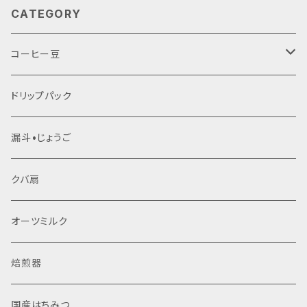
味を楽しむことができるので、コーヒー好きのあなたに
CATEGORY
ぴったりです。毎月、選りすぐりのコーヒー豆をお届け
いたします。 ◇コーヒー豆の定期便の特徴 - 毎月異な
る種類のコーヒー豆をお届けするので、新しい味わい
コーヒー豆
を楽しめます。 - オリジナルブレンドやシングルオリジ
ン（単一産地や単一農園のコーヒーのこと）の豆など、
生豆
ドリップパック
各月ごとに異なる焙煎度やフレーバーを体験できるの
で、毎回のコーヒータイムが特別なものになります。 ◇
こんな方におすすめ！ - 毎日のコーヒーをもっと楽し
焙煎豆
漏斗•じょうご
みたい方！ - 自分好みのコーヒーを発見したい方！ -
コーヒー豆を選ぶ手間を省きたい方！ コーヒー豆の定
クバ扇
期便で、特別な一杯をお楽しみいただいて、心に余裕を
持つ素敵な時間を過ごしてください。忙しい日常の中
で、手軽にスペシャリティコーヒーを楽しむことができ
オーツミルク
ます。 ※珈琲豆の種類のご指定はできません。 ※こち
らの商品はクリックポストでの発送になります。 メール
焙煎器
便の為、お届け日・時間のご指定はお承ることができま
せん。
国産はちみつ