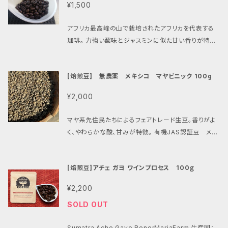
産国：コロンビア 生産地：キンディオ県 生産地概要：
¥1,500
しむことができるので、コーヒー愛好家にぴったりな一
キンディオは標高1,200〜2,000mの高地に位置し、
品です。香り豊かで、甘さが感じられる味わいをお楽し
火山性で栄養豊富な土壌と安定した温暖な気候に恵
アフリカ最高峰の山で栽培されたアフリカを代表する
みいただけます。 ◇ブラジル・さくらブルボンの特徴 -
まれたコーヒー産地です。 インフューズド加工プロセス
珈琲。 力強い酸味とジャスミンに似た甘い香りが特徴
優れた栽培環境で育まれたさくらブルボンの豆は、しっ
について フルーツを使用した特殊発酵のコーヒーで
原産国：タンザニア キリマンジャロコーヒーとは、アフ
かりとしたボディと甘さが特徴です。 - フルーティーな
す。果肉除去後、ミューシレージのついたパーチメント
リカの最高峰として知られるキリマンジャロ山の中腹、
酸味やナッツのような風味が絶妙に融合し、毎回のコ
[焙煎豆] 無農薬 メキシコ マヤビニック 100g
の状態で、フルーツを加え、嫌気性発酵を行います。スト
標高1,500～2,500m付近で栽培・収穫されたコーヒ
ーヒータイムを特別なものにしてくれます。 ◇こんな方
ロベリーの場合は60～72時間程度発酵させます。そ
ー豆のことを指します。高地栽培ならではの上質な酸
におすすめ！ - 豊かな風味のコーヒーをお求めの方！
¥2,000
の後、乾燥棚の上で18～25日ほどかけて丁寧に乾燥
味とともに、マイルドなコクと甘酸っぱい香りを楽しめ
- 新しい味わいを発見したい方！ - コーヒータイムをも
させています。発酵の時間は、温度や果実の熟度、そし
ます。 良質な酸味とコク、華やかな香り。豊かな土壌と
っと特別にしたい方！ 「ブラジル・さくらブルボン」で、心
マヤ系先住民たちによるフェアトレード生豆。香りがよ
て微生物の働きによって変化します。最適な品質を保つ
高地環境によって育つキリマンジャロコーヒーの最大
にゆとりを持つ素敵な時間を過ごしてください。日常の
く、やわらかな酸、甘みが特徴。 有機JAS認証豆 メキ
ために、発酵中はpH値と温度を常にチェックしながら、
の特長は、上質で強い酸味と言えるでしょう。酸味だけ
中で、手軽に特別なスペシャリティコーヒーを楽しむこ
シコ マヤビニック 生産者:メキシコ・マヤビニック生産
細やかな管理を行っています。
ではなく、しっかりとしたコクと雑味のない後味も良く、
とで、贅沢なひとときを実現できます。 原産国 ブラジル
者協同組合 栽培品種:アラビカ種、ティピカ、ムンドノー
フルーティーな、甘酸っぱい香りを体感できます
[焙煎豆]アチェ ガヨ ワインプロセス 100ｇ
生産地域 ミナスジェライス州ボンスッセソ地区 生産者
ボなど その他：100％手摘み、水洗式、天日乾燥、スク
（農園名） サンタルジア農園 品種 ブルボンアマレロ 精
リーン・比重選別、電子選別 マヤビニックコーヒーの栽
¥2,200
製方法 ディスカスカード 認証 おすすめ焙煎度 ハイ
培地域は、メキシコの最南端に位置するチアパス州。 グ
SOLD OUT
浅煎り←□□■□□→深煎り ※こちらの商品はクリッ
アテマラと国境線をなし、メキシコでも有数の緑豊かな
クポストでの発送になります。メール便のため、お届け
自然に恵まれています。 この豊かな自然を生かして栽
Sumatra Ache Gayo BenerMariaFarm 生産国：