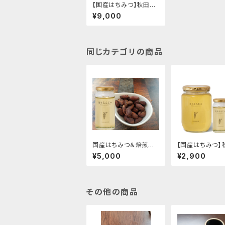
【国産はちみつ】秋田産
はちみつ はりえんじゅ
¥9,000
エクストラライトブラウ
ン850ml
同じカテゴリの商品
国産はちみつ＆焙煎カ
【国産はちみつ】
カオ豆/ ベトナム 100
はちみつ はりえ
¥5,000
¥2,900
ｇ
エクストラライト
ン180ml
その他の商品