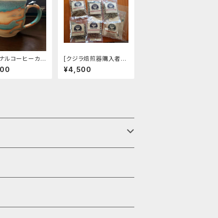
ナルコーヒーカッ
[クジラ焙煎器購入者様
大
限定]生豆セット100g×
000
¥4,500
5種類