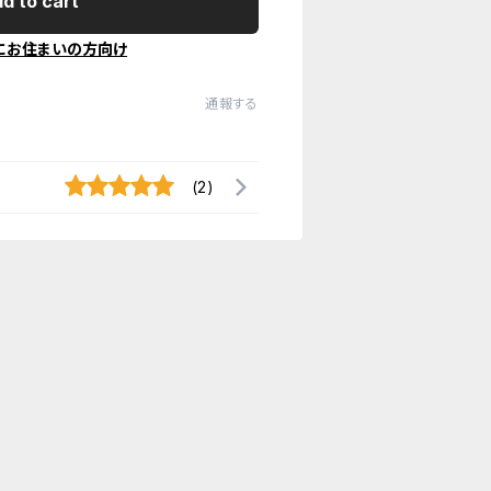
d to cart
にお住まいの方向け
通報する
(2)