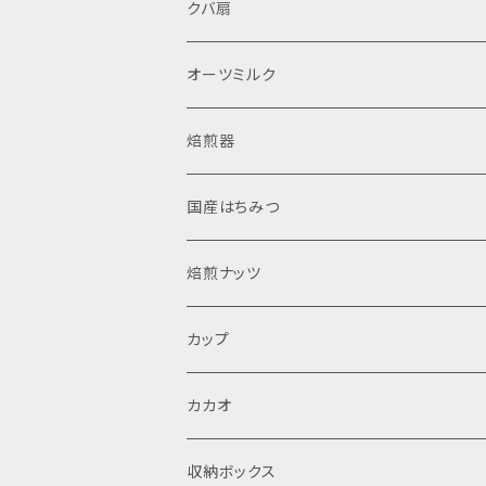
クバ扇
オーツミルク
焙煎器
国産はちみつ
焙煎ナッツ
カップ
カカオ
収納ボックス