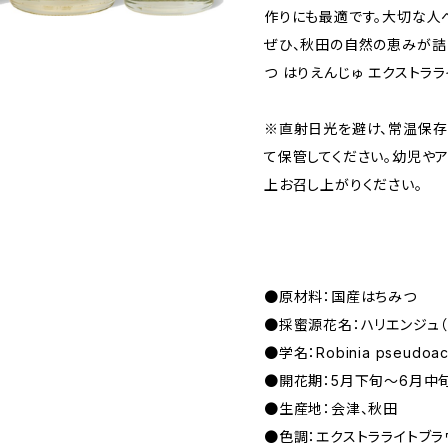
作りにも最適です。大切な人
ぜひ、秋田の自然の恵みが詰
つ はりえんじゅ エクストラ
※直射日光を避け、常温保存
て保管してください。幼児や
上お召し上がりください。
●原材料：国産はちみつ
●採蜜源花名：ハリエンジュ（
●学名：Robinia pseudoac
●開花期：5月下旬〜6月中
●生産地：会津、秋田
●色調：エクストラライトブラ