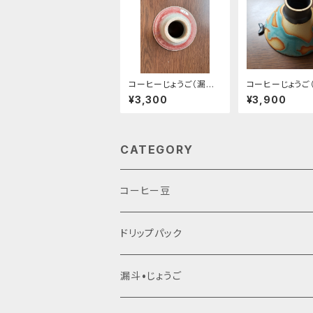
コーヒーじょうご（漏斗、
コーヒーじょうご
生豆流し）赤
生豆流し）くじら
¥3,300
¥3,900
ぽ付き
CATEGORY
コーヒー豆
生豆
ドリップパック
焙煎豆
漏斗•じょうご