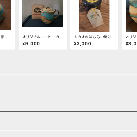
（漏斗、
オリジナルコーヒーカッ
カカオのはちみつ漬け
オリジ
のしっ
プ
プ 
¥9,000
¥3,000
¥8,