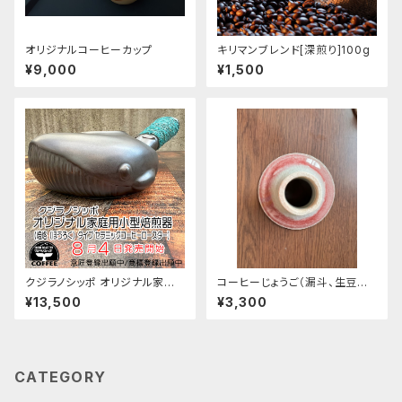
オリジナルコーヒーカップ
キリマンブレンド[深煎り]100g
¥9,000
¥1,500
クジラノシッポ オリジナル家庭
コーヒーじょうご（漏斗、生豆流
用小型焙煎器 (焙烙(ほうろく)タ
し）赤
¥13,500
¥3,300
イプ セラミックコーヒーロース
ター))生豆付き
CATEGORY