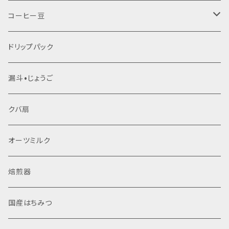
コーヒー豆
生豆
ドリップパック
焙煎豆
漏斗•じょうご
クバ扇
オーツミルク
焙煎器
国産はちみつ