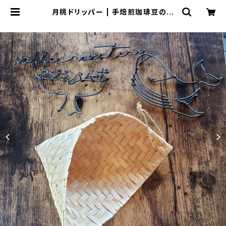
月桃ドリッパー | 手焙煎珈琲豆の通
販サイト｜coffeeroasteryクジラ
ノシッポ