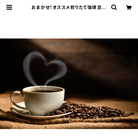
おまかせ！オススメ煎りたて珈琲豆定
期便 200g×6ヶ月 送料無料 | 手
焙煎珈琲豆の通販サイト｜coffeero
asteryクジラノシッポ