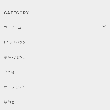
CATEGORY
コーヒー豆
生豆
ドリップパック
焙煎豆
漏斗•じょうご
クバ扇
オーツミルク
焙煎器