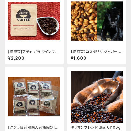
[焙煎豆]アチェ ガヨ ワインプロ
【焙煎豆】コスタリカ ジャガー ハ
セス 100ｇ
ニー100g
¥2,200
¥1,600
[クジラ焙煎器購入者様限定]生
キリマンブレンド[深煎り]100g