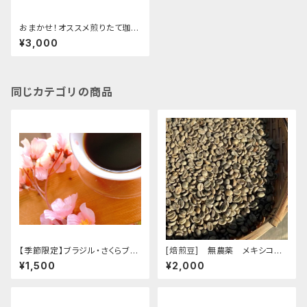
おまかせ！オススメ煎りたて珈琲
豆定期便 200g×6ヶ月 送料
¥3,000
無料
同じカテゴリの商品
【季節限定】ブラジル・さくらブル
[焙煎豆] 無農薬 メキシコ
ボン 100g
マヤビニック 100g
¥1,500
¥2,000