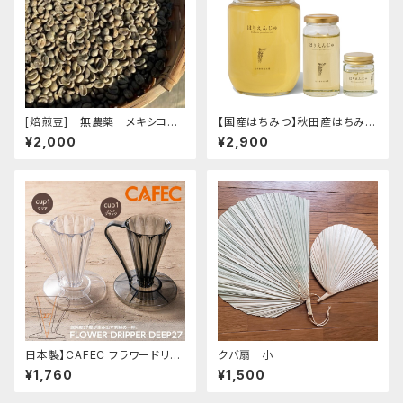
[焙煎豆] 無農薬 メキシコ
【国産はちみつ】秋田産はちみつ
マヤビニック 100g
はりえんじゅ エクストラライトブ
¥2,000
¥2,900
ラウン180ml
日本製】CAFEC フラワードリッ
クバ扇 小
パー DEEP27 CUP1サイズ 1杯
¥1,760
¥1,500
用 クリアブラック