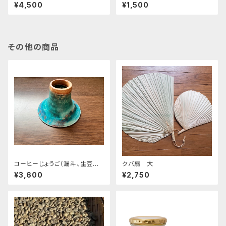
豆セット100g×5種類
¥4,500
¥1,500
その他の商品
コーヒーじょうご（漏斗、生豆流
クバ扇 大
し）青（ターコイズブルー）
¥3,600
¥2,750